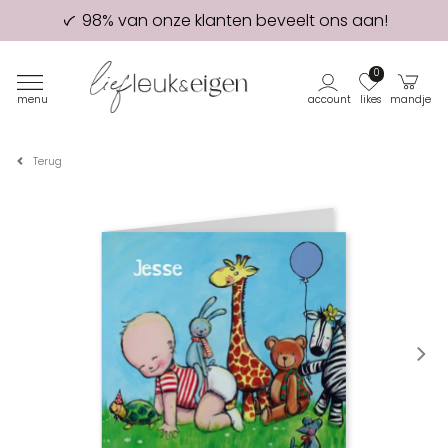
98% van onze klanten beveelt ons aan!
Eerste proefdruk GRATIS
0
menu
account
likes
mandje
Terug