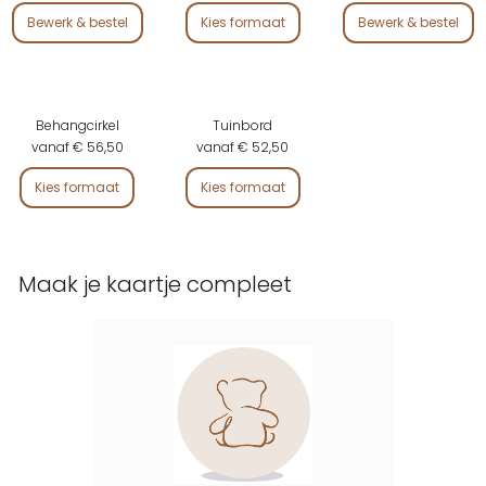
Bewerk & bestel
Kies formaat
Bewerk & bestel
Behangcirkel
Tuinbord
vanaf € 56,50
vanaf € 52,50
Kies formaat
Kies formaat
Maak je kaartje compleet