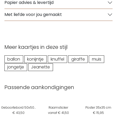
Papier advies & levertijd
Met liefde voor jou gemaakt
Meer kaartjes in deze stijl
ballon
konijntje
knuffel
giraffe
muis
jongetje
Jeanette
Passende aankondigingen
Geboortebord 50x50 cm
Raamsticker
Poster 35x35 cm
€ 43,50
vanaf € 41,50
€ 15,95