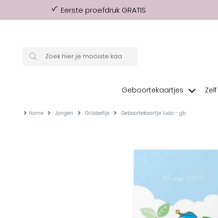
Eerste proefdruk GRATIS
Geboortekaartjes
Zel
Home
Jongen
Gribbeltje
Geboortekaartje ludo - gb