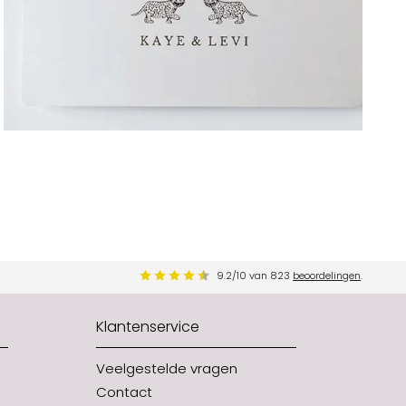
9.2
/
10
van
823
beoordelingen
.
Klantenservice
Veelgestelde vragen
Contact