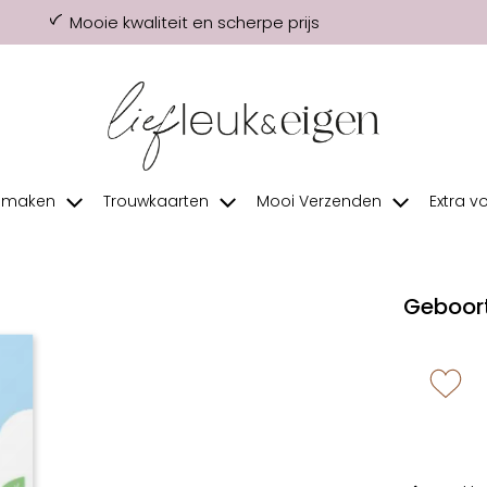
Mooie kwaliteit en scherpe prijs
f maken
Trouwkaarten
Mooi Verzenden
Extra v
Geboort
zet 