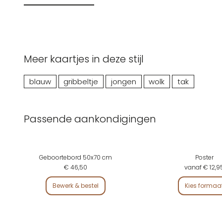
Meer kaartjes in deze stijl
blauw
gribbeltje
jongen
wolk
tak
Passende aankondigingen
Geboortebord 50x70 cm
Poster
€ 46,50
vanaf € 12,9
Bewerk & bestel
Kies formaa