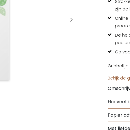
Strakke
zijn de
Online
proefka
De hel
papiers
Ga voo
Gribbeltje 
Bekijk de 
Omschrijv
Hoeveel k
Papier adv
Met liefd