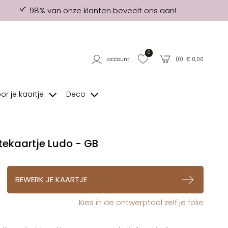
98% van onze klanten beveelt ons aan!
0
account
(
0
) €
0,00
oor je kaartje
Deco
ekaartje Ludo - GB
op verlanglijstje
BEWERK JE KAARTJE
Kies in de ontwerptool zelf je folie