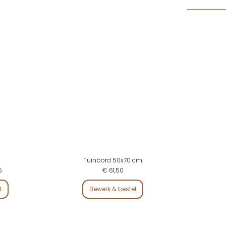
Tuinbord 50x70 cm
5
€ 61,50
t
Bewerk & bestel