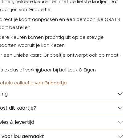
 lijnen, heldere kleuren en met de liefste kindjes! Dat
 kaartjes van Gribbeltje.
 direct je kaart aanpassen en een persoonlijke GRATIS
art bestellen.
dere kleuren komen prachtig uit op de stevige
oorten waaruit je kan kiezen.
r een unieke kaart: Gribbeltje ontwerpt ook op maat!
is exclusief verkrijgbaar bij Lief Leuk & Eigen
gehele collectie van
Gribbeltje
ing
ost dit kaartje?
ies & levertijd
e voor jou gemaakt