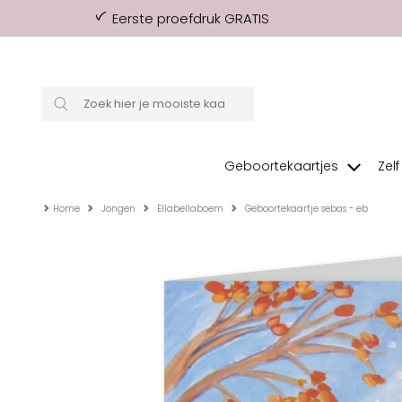
Eerste proefdruk GRATIS
Geboortekaartjes
Zel
Home
Jongen
Ellabellaboem
Geboortekaartje sebas - eb