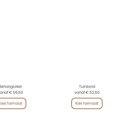
Behangcirkel
Tuinbord
anaf € 56,50
vanaf € 52,50
Kies formaat
Kies formaat