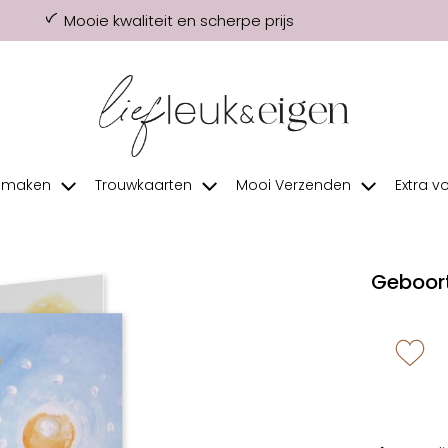
Mooie kwaliteit en scherpe prijs
f maken
Trouwkaarten
Mooi Verzenden
Extra v
Geboort
zet 