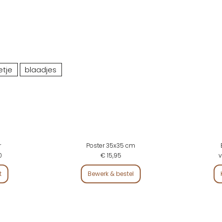
etje
blaadjes
r
Poster 35x35 cm
0
€ 15,95
v
t
Bewerk & bestel