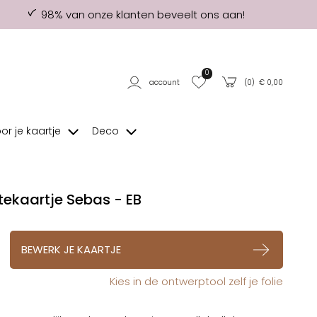
98% van onze klanten beveelt ons aan!
0
account
(
0
) €
0,00
oor je kaartje
Deco
ekaartje Sebas - EB
op verlanglijstje
BEWERK JE KAARTJE
Kies in de ontwerptool zelf je folie