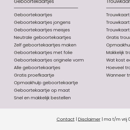
Geboortekaartjes
Trouwkaar
Geboortekaartjes
Trouwkaar
Geboortekaartjes jongens
Trouwkaart
Geboortekaartjes meisjes
Trouwkaart
Neutrale geboortekaartjes
Gratis tro
Zelf geboortekaartjes maken
Opmaakhul
Geboortekaartjes met folie
Makkelijk t
Geboortekaartjes originele vorm
Wat kost e
Alle geboortekaartjes
Hoeveel tr
Gratis proefkaartje
Wanneer tr
Opmaakhulp geboortekaartje
Geboortekaartje op maat
Snel en makkelijk bestellen
Contact
|
Disclaimer
|
ma t/m vrij 0