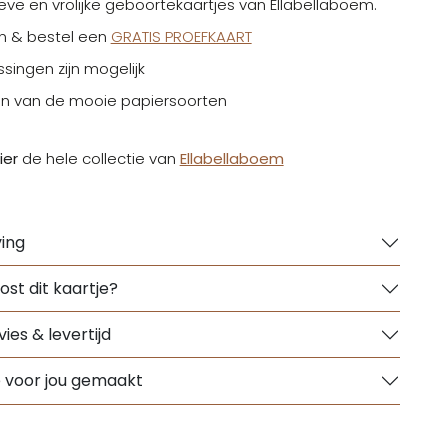
eve en vrolijke geboortekaartjes van Ellabellaboem.
n & bestel een
GRATIS PROEFKAART
singen zijn mogelijk
en van de mooie papiersoorten
ier
de hele collectie van
Ellabellaboem
ing
ost dit kaartje?
ies & levertijd
e voor jou gemaakt