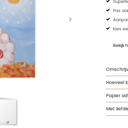
Superli
Pas aa
Aanpas
Kies e
Bekijk h
Omschrijv
Hoeveel k
Papier adv
Met liefd