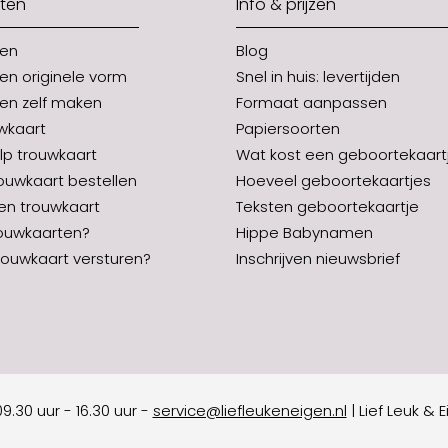
ten
Info & prijzen
ten
Blog
en originele vorm
Snel in huis: levertijden
en zelf maken
Formaat aanpassen
uwkaart
Papiersoorten
p trouwkaart
Wat kost een geboortekaart
rouwkaart bestellen
Hoeveel geboortekaartjes
en trouwkaart
Teksten geboortekaartje
ouwkaarten?
Hippe Babynamen
ouwkaart versturen?
Inschrijven nieuwsbrief
9.30 uur - 16.30 uur
-
service@liefleukeneigen.nl
|
Lief Leuk & 