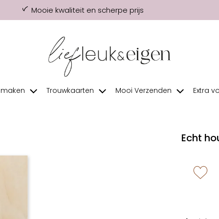
Mooie kwaliteit en scherpe prijs
f maken
Trouwkaarten
Mooi Verzenden
Extra v
Echt ho
zet 