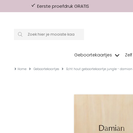
Eerste proefdruk GRATIS
Geboortekaartjes
Zel
Home
Geboortekaartjes
Echt hout geboortekaartje jungle - damian