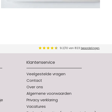
9.2
/
10
van
823
beoordelingen
.
Klantenservice
Veelgestelde vragen
Contact
Over ons
Algemene voorwaarden
je
Privacy verklaring
Vacatures