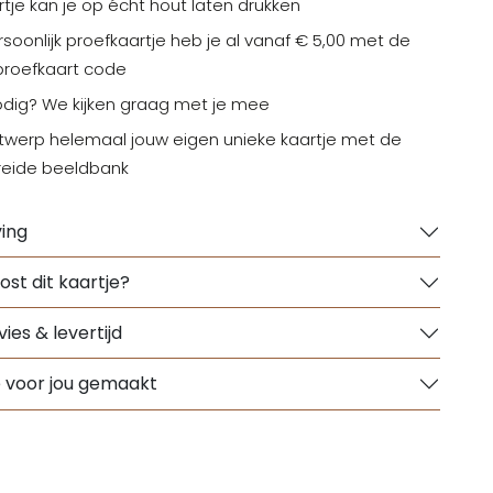
rtje kan je op écht hout laten drukken
soonlijk proefkaartje heb je al vanaf € 5,00 met de
 proefkaart code
odig? We kijken graag met je mee
werp helemaal jouw eigen unieke kaartje met de
reide beeldbank
ing
ost dit kaartje?
ies & levertijd
e voor jou gemaakt