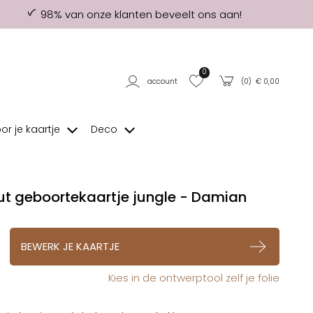
98% van onze klanten beveelt ons aan!
0
account
(
0
) €
0,00
oor je kaartje
Deco
ut geboortekaartje jungle - Damian
op verlanglijstje
BEWERK JE KAARTJE
Kies in de ontwerptool zelf je folie