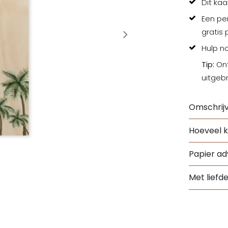
Dit kaa
Een per
gratis
Hulp n
Tip:
Ont
uitgeb
Omschrijv
Hoeveel k
Papier adv
Met liefd