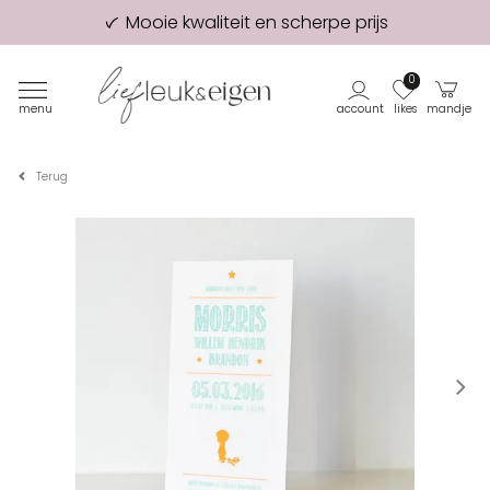
Mooie kwaliteit en scherpe prijs
98% van onze klanten beveelt ons aan!
Eerste proefdruk GRATIS
0
menu
account
likes
mandje
Terug