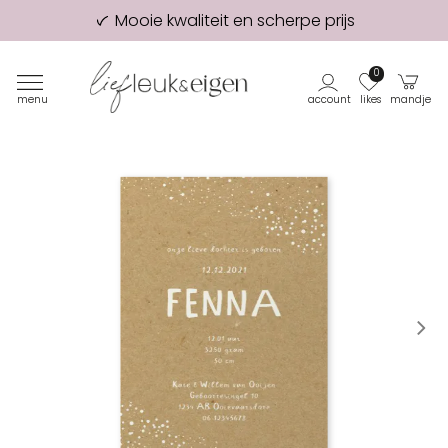
Mooie kwaliteit en scherpe prijs
98% van onze klanten beveelt ons aan!
Eerste proefdruk GRATIS
0
menu
account
likes
mandje