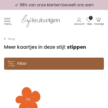
98% van onze klanten beveelt ons aan!
Eerste proefdruk GRATIS
0
menu
account
likes
mandje
Terug
Meer kaartjes in deze stijl:
stippen
Filter