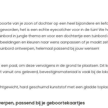
oorte van je zoon of dochter op een heel bijzondere en liefd
ijn geworden, het is een echte eyecatcher voor in de tuin! W
tuinbord in jungle thema en voor een dochtertje een tuinbor
afbeeldingen en kleuren naar wens aanpassen of je maakt zelf 
 tuinbord ontwerpen, helemaal passend bij jouw wensen!
an een paal, om deze vervolgens in de grond te plaatsen. Dit
 vanuit ons geleverd, bevestiginsmateriaal is vaak bij de lok
chtgewicht, hard geschuimd kunststof met een gladde toplaag
werpen, passend bij je geboortekaartjes