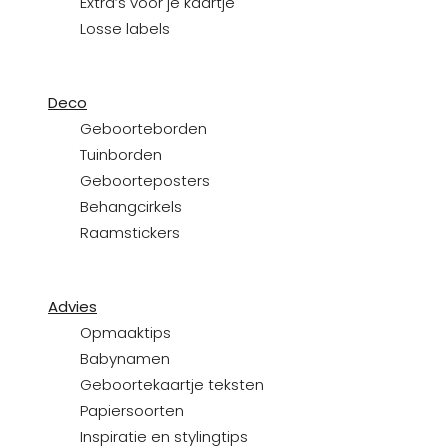
Extra’s voor je kaartje
Losse labels
Deco
Geboorteborden
Tuinborden
Geboorteposters
Behangcirkels
Raamstickers
Advies
Opmaaktips
Babynamen
Geboortekaartje teksten
Papiersoorten
Inspiratie en stylingtips