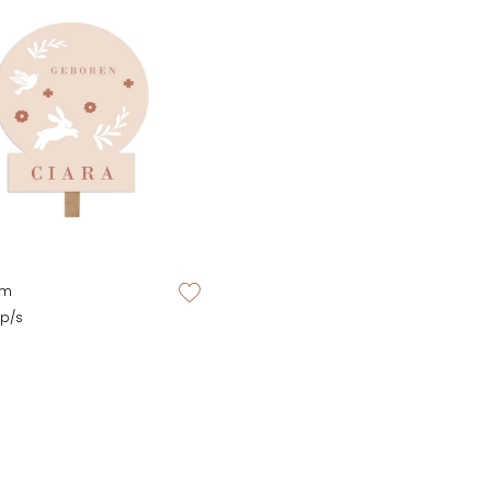
zet op verlanglijstje
cm
 p/s