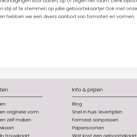
ondigingen voor buiten, op of tegen het raam. Denk bijvo
 stijl af te stemmen op jullie geboortekaartje! Ook met onz
en hebben we een divers aanbod van formaten en vormen.
ten
Info & prijzen
ten
Blog
en originele vorm
Snel in huis: levertijden
en zelf maken
Formaat aanpassen
uwkaart
Papiersoorten
p trouwkaart
Wat kost een geboortekaart