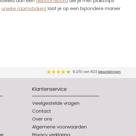
orbeeld aan een
geboortebord
die je met plakstrips
e
unieke raamstickers
laat je op een bijzondere manier
9.2
/
10
van
823
beoordelingen
.
Klantenservice
Veelgestelde vragen
Contact
Over ons
Algemene voorwaarden
je
Privacy verklaring