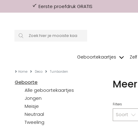
Eerste proefdruk GRATIS
Geboortekaartjes
Zel
Home
Deco
Tuinborden
Meer 
Geboorte
Alle geboortekaartjes
Jongen
Filters
Meisje
Neutraal
Soort
Tweeling