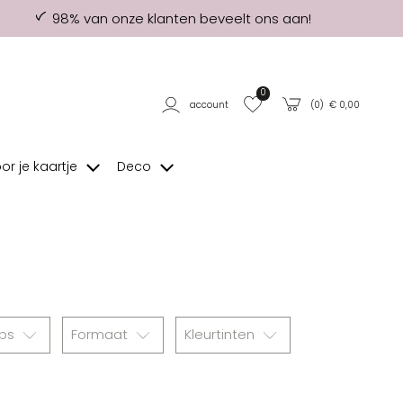
98% van onze klanten beveelt ons aan!
0
account
(
0
) €
0,00
oor je kaartje
Deco
abs
Formaat
Kleurtinten