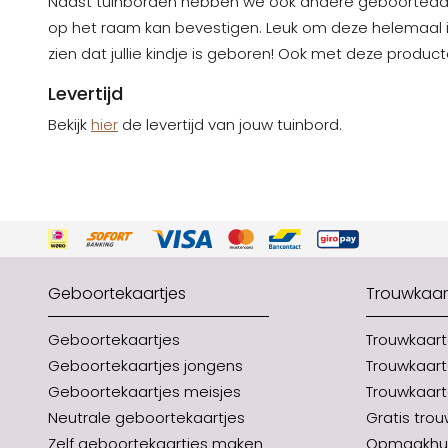
Naast tuinborden hebben we ook andere geboorteaank
op het raam kan bevestigen. Leuk om deze helemaal in
zien dat jullie kindje is geboren!
Ook met deze product
Levertijd
Bekijk
hier
de levertijd van jouw tuinbord.
Geboortekaartjes
Trouwkaar
Geboortekaartjes
Trouwkaar
Geboortekaartjes jongens
Trouwkaart
Geboortekaartjes meisjes
Trouwkaart
Neutrale geboortekaartjes
Gratis tro
Zelf geboortekaartjes maken
Opmaakhul