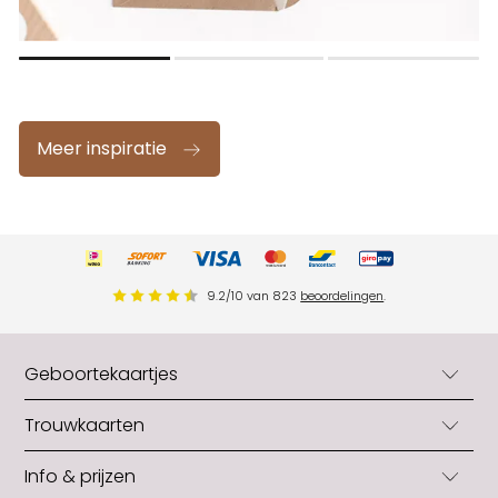
Meer inspiratie
9.2
/
10
van
823
beoordelingen
.
Geboortekaartjes
Geboortekaartjes
Trouwkaarten
Geboortekaartjes jongens
Trouwkaarten
Info & prijzen
Geboortekaartjes meisjes