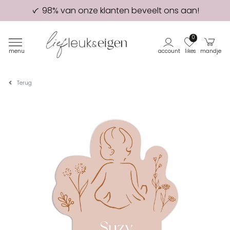
98% van onze klanten beveelt ons aan!
Eerste proefdruk GRATIS
0
menu
account
likes
mandje
Terug