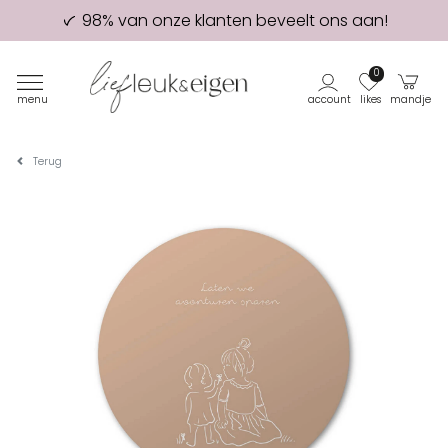
98% van onze klanten beveelt ons aan!
Eerste proefdruk GRATIS
0
menu
account
likes
mandje
Terug