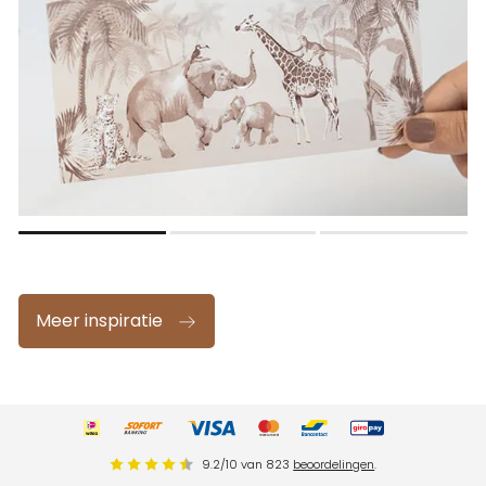
Meer inspiratie
9.2
/
10
van
823
beoordelingen
.