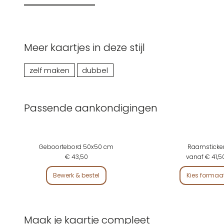
Meer kaartjes in deze stijl
zelf maken
dubbel
Passende aankondigingen
Geboortebord 50x50 cm
Raamsticke
€ 43,50
vanaf € 41,5
Bewerk & bestel
Kies formaa
Maak je kaartje compleet