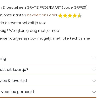
n & bestel een GRATIS PROEFKAART (code GRPR01)
n onze klanten
beveelt ons aan!
 de ontwerptool zelf je folie
odig? We kijken graag met je mee
erse kaartjes zijn ook mogelijk met folie (echt shine
ing
ost dit kaartje?
ies & levertijd
e voor jou gemaakt