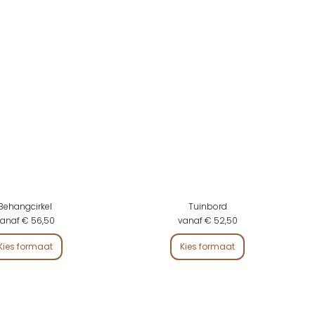
Behangcirkel
Tuinbord
anaf € 56,50
vanaf € 52,50
Kies formaat
Kies formaat