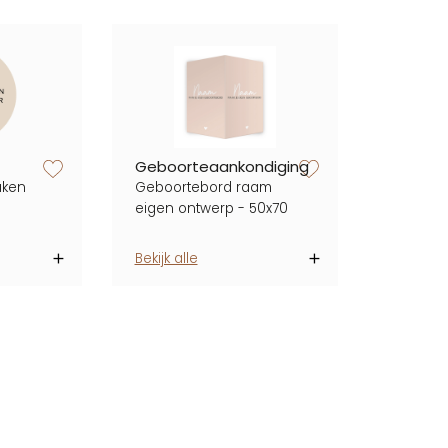
zet op verlanglijstje
zet op verlanglijstje
Geboorteaankondiging
aken
Geboortebord raam
eigen ontwerp - 50x70
Bekijk alle