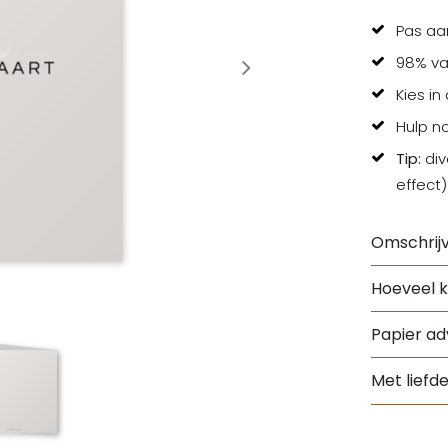
Pas aa
98% va
Kies in
Hulp n
Tip:
div
effect)
Omschrijv
Hoeveel k
Papier adv
Met liefd