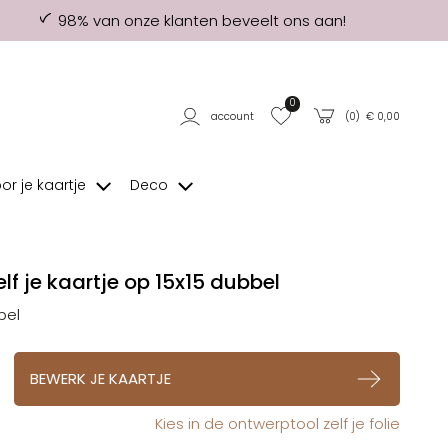
98% van onze klanten beveelt ons aan!
0
account
(
0
) €
0,00
oor je kaartje
Deco
lf je kaartje op 15x15 dubbel
bel
op verlanglijstje
BEWERK JE KAARTJE
Kies in de ontwerptool zelf je folie