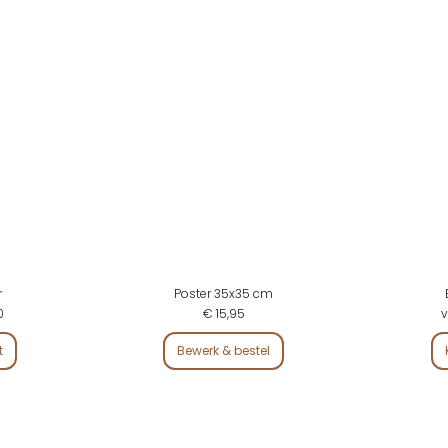
r
Poster 35x35 cm
0
€ 15,95
v
t
Bewerk & bestel