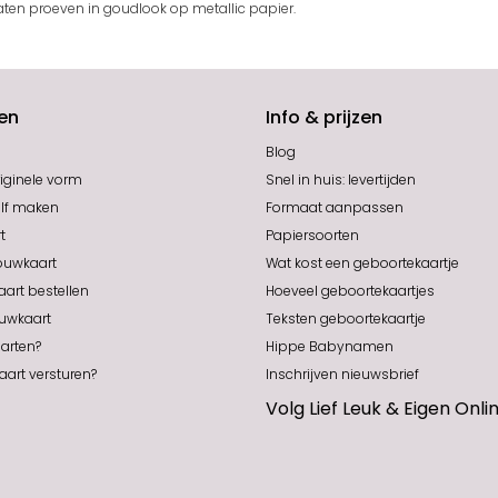
 laten proeven in goudlook op metallic papier.
en
Info & prijzen
Blog
iginele vorm
Snel in huis: levertijden
elf maken
Formaat aanpassen
t
Papiersoorten
ouwkaart
Wat kost een geboortekaartje
aart bestellen
Hoeveel geboortekaartjes
ouwkaart
Teksten geboortekaartje
arten?
Hippe Babynamen
art versturen?
Inschrijven nieuwsbrief
Volg Lief Leuk & Eigen Onli