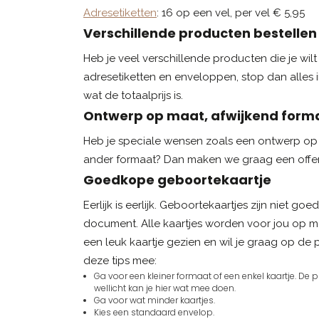
Adresetiketten
: 16 op een vel, per vel € 5,95
Verschillende producten bestellen
Heb je veel verschillende producten die je wilt b
adresetiketten en enveloppen, stop dan alles 
wat de totaalprijs is.
Ontwerp op maat, afwijkend form
Heb je speciale wensen zoals een ontwerp op 
ander formaat? Dan maken we graag een offer
Goedkope geboortekaartje
Eerlijk is eerlijk. Geboortekaartjes zijn niet 
document. Alle kaartjes worden voor jou op ma
een leuk kaartje gezien en wil je graag op de
deze tips mee:
Ga voor een kleiner formaat of een enkel kaartje. De
wellicht kan je hier wat mee doen.
Ga voor wat minder kaartjes.
Kies een standaard envelop.