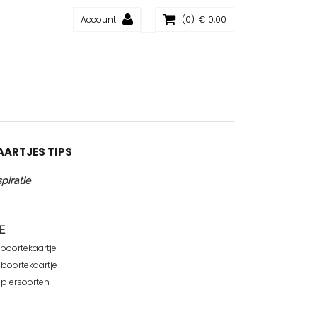
Account
(0) € 0,00
ARTJES TIPS
piratie
E
boortekaartje
geboortekaartje
apiersoorten