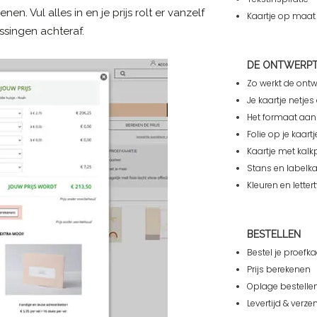
en. Vul alles in en je prijs rolt er vanzelf
Kaartje op maat
ssingen achteraf.
DE ONTWERP
Zo werkt de ont
Je kaartje netj
Het formaat aa
Folie op je kaartj
Kaartje met kalk
Stans en labelka
Kleuren en letter
BESTELLEN
Bestel je proefka
Prijs berekenen
Oplage bestelle
Levertijd & verze