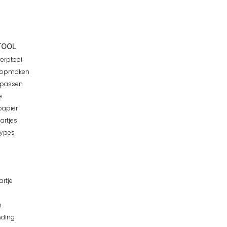
TOOL
werptool
es opmaken
npassen
e
papier
artjes
types
artje
n
nding