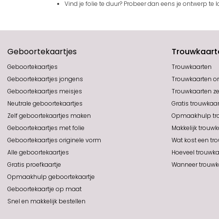
Vind je folie te duur? Probeer dan eens je ontwerp te
Geboortekaartjes
Trouwkaart
Geboortekaartjes
Trouwkaarten
Geboortekaartjes jongens
Trouwkaarten or
Geboortekaartjes meisjes
Trouwkaarten z
Neutrale geboortekaartjes
Gratis trouwkaar
Zelf geboortekaartjes maken
Opmaakhulp tr
Geboortekaartjes met folie
Makkelijk trouwk
Geboortekaartjes originele vorm
Wat kost een tr
Alle geboortekaartjes
Hoeveel trouwka
Gratis proefkaartje
Wanneer trouwka
Opmaakhulp geboortekaartje
Geboortekaartje op maat
Snel en makkelijk bestellen