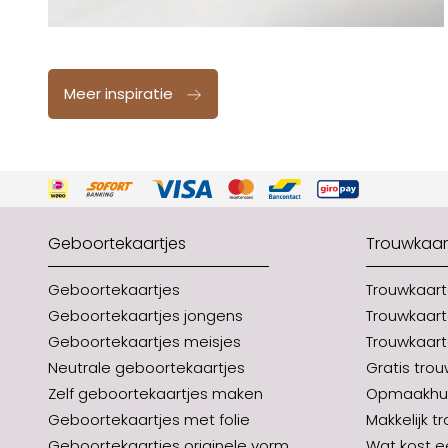
Meer inspiratie
Geboortekaartjes
Trouwkaar
Geboortekaartjes
Trouwkaar
Geboortekaartjes jongens
Trouwkaart
Geboortekaartjes meisjes
Trouwkaart
Neutrale geboortekaartjes
Gratis tro
Zelf geboortekaartjes maken
Opmaakhul
Geboortekaartjes met folie
Makkelijk t
Geboortekaartjes originele vorm
Wat kost e