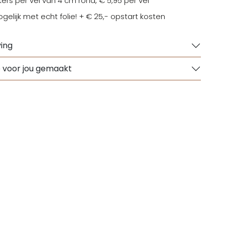
kers per vel van 4 cm rond, € 5,95 per vel
elijk met echt folie! + € 25,- opstart kosten
ing
e voor jou gemaakt