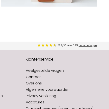
9.2
/
10
van
823
beoordelingen
.
Klantenservice
Veelgestelde vragen
Contact
Over ons
Algemene voorwaarden
je
Privacy verklaring
Vacatures
Drukwerk weetjes (goed om te lezen)