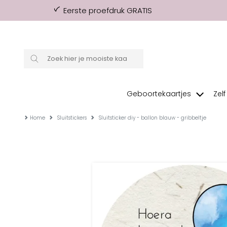
Eerste proefdruk GRATIS
Geboortekaartjes
Zel
Home
Sluitstickers
Sluitsticker diy - ballon blauw - gribbeltje