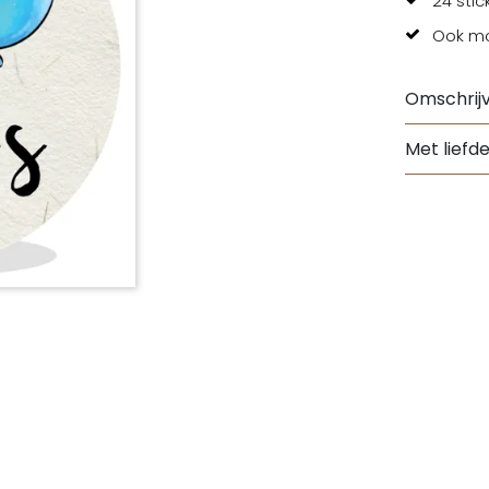
24 stic
Ook mog
Omschrijv
Met liefd