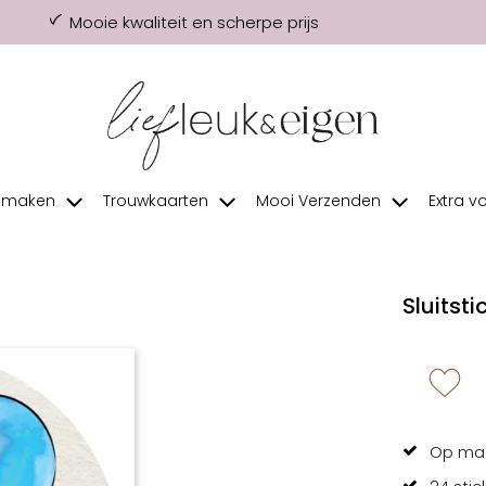
Mooie kwaliteit en scherpe prijs
f maken
Trouwkaarten
Mooi Verzenden
Extra v
Sluitsti
zet 
Op maa