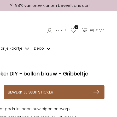
98% van onze klanten beveelt ons aan!
0
account
(
0
) €
0,00
oor je kaartje
Deco
cker DIY - ballon blauw - Gribbeltje
op verlanglijstje
BEWERK JE SLUITSTICKER
t gedrukt, naar jouw eigen ontwerp!