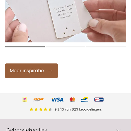
Meer inspiratie
9.2
/
10
van
823
beoordelingen
.
Geboortekaartjes