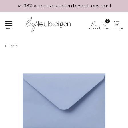
98% van onze klanten beveelt ons aan!
Eerste proefdruk GRATIS
0
menu
account
likes
mandje
Terug