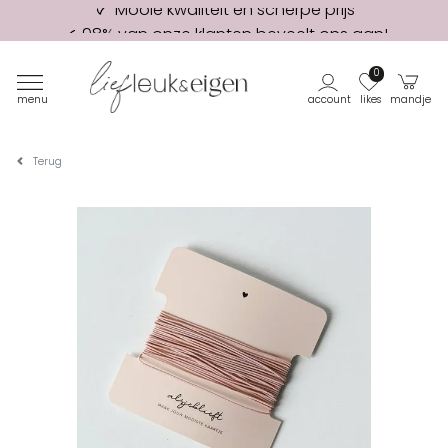
98% van onze klanten beveelt ons aan!
Eerste proefdruk GRATIS
0
menu
account
likes
mandje
Terug