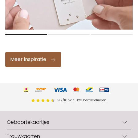
Meer inspiratie
9.2
/
10
van
823
beoordelingen
.
Geboortekaartjes
Geboortekaartjes
Trouwkaarten