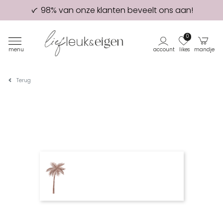
98% van onze klanten beveelt ons aan!
Eerste proefdruk GRATIS
0
menu
account
likes
mandje
Terug