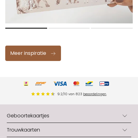
Meer inspiratie
9.2
/
10
van
823
beoordelingen
.
Geboortekaartjes
Geboortekaartjes
Trouwkaarten
Geboortekaartjes jongens