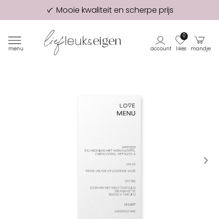
Mooie kwaliteit en scherpe prijs
98% van onze klanten beveelt ons aan!
Eerste proefdruk GRATIS
0
menu
account
likes
mandje