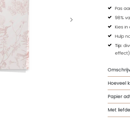
Pas aa
98% va
Kies in
Hulp n
Tip:
div
effect)
Omschrijv
Hoeveel k
Papier adv
Met liefd