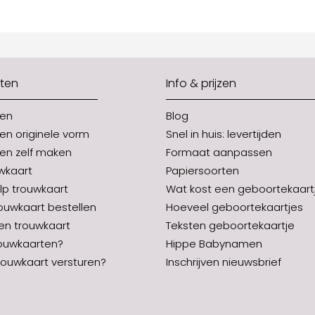
ten
Info & prijzen
ten
Blog
en originele vorm
Snel in huis: levertijden
en zelf maken
Formaat aanpassen
uwkaart
Papiersoorten
p trouwkaart
Wat kost een geboortekaart
rouwkaart bestellen
Hoeveel geboortekaartjes
en trouwkaart
Teksten geboortekaartje
ouwkaarten?
Hippe Babynamen
ouwkaart versturen?
Inschrijven nieuwsbrief