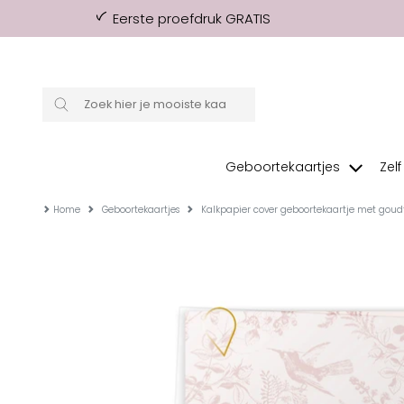
Eerste proefdruk GRATIS
Geboortekaartjes
Zel
Home
Geboortekaartjes
Kalkpapier cover geboortekaartje met goudf