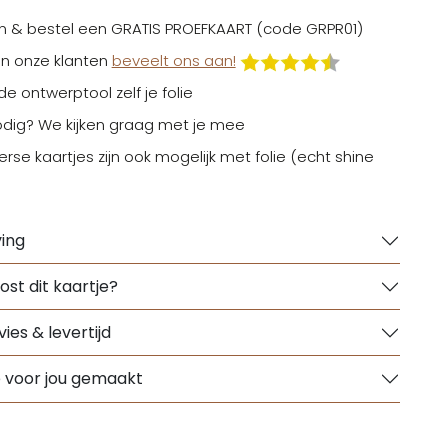
n & bestel een GRATIS PROEFKAART (code GRPR01)
n onze klanten
beveelt ons aan!
 de ontwerptool zelf je folie
odig? We kijken graag met je mee
erse kaartjes zijn ook mogelijk met folie (echt shine
ing
ost dit kaartje?
ies & levertijd
e voor jou gemaakt