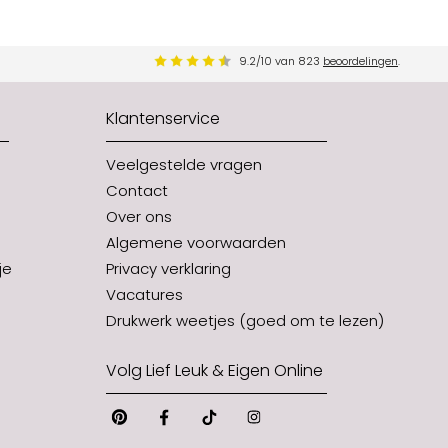
9.2
/
10
van
823
beoordelingen
.
Klantenservice
Veelgestelde vragen
Contact
Over ons
Algemene voorwaarden
je
Privacy verklaring
Vacatures
Drukwerk weetjes (goed om te lezen)
Volg Lief Leuk & Eigen Online
Pinterest
Facebook
Tiktok
Instagram