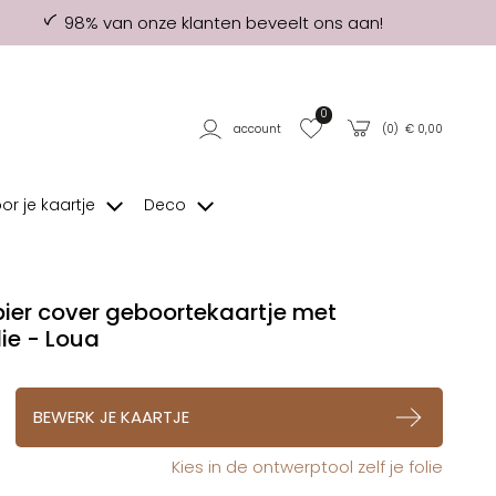
98% van onze klanten beveelt ons aan!
0
account
(
0
) €
0,00
oor je kaartje
Deco
ier cover geboortekaartje met
ie - Loua
op verlanglijstje
BEWERK JE KAARTJE
Kies in de ontwerptool zelf je folie