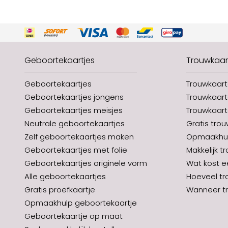
Geboortekaartjes
Trouwkaar
Geboortekaartjes
Trouwkaar
Geboortekaartjes jongens
Trouwkaart
Geboortekaartjes meisjes
Trouwkaart
Neutrale geboortekaartjes
Gratis tro
Zelf geboortekaartjes maken
Opmaakhul
Geboortekaartjes met folie
Makkelijk t
Geboortekaartjes originele vorm
Wat kost e
Alle geboortekaartjes
Hoeveel tr
Gratis proefkaartje
Wanneer tr
Opmaakhulp geboortekaartje
Geboortekaartje op maat