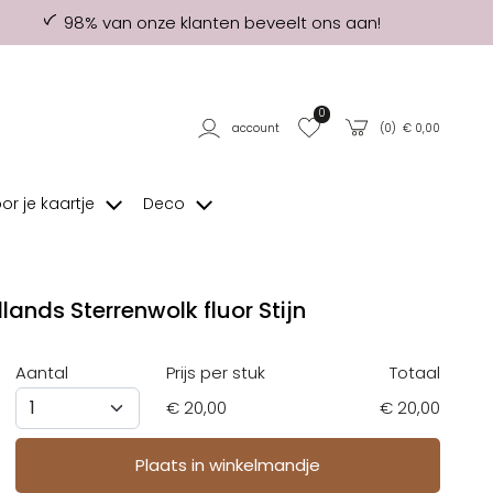
98% van onze klanten beveelt ons aan!
0
account
(
0
) €
0,00
oor je kaartje
Deco
lands Sterrenwolk fluor Stijn
Aantal
Prijs per stuk
Totaal
€
20,00
€ 20,00
op verlanglijstje
Plaats in winkelmandje