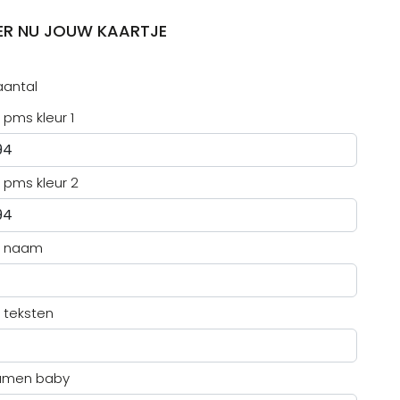
ER NU JOUW KAARTJE
antal
pms kleur 1
pms kleur 2
e naam
 teksten
amen baby