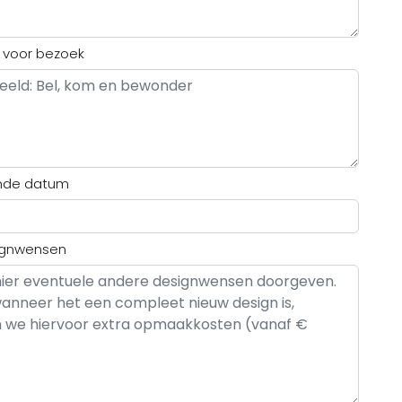
e voor bezoek
nde datum
ignwensen