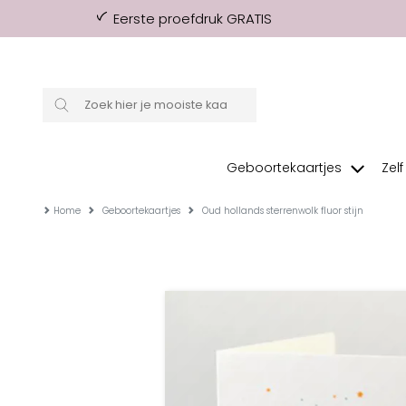
Eerste proefdruk GRATIS
Geboortekaartjes
Zel
Home
Geboortekaartjes
Oud hollands sterrenwolk fluor stijn