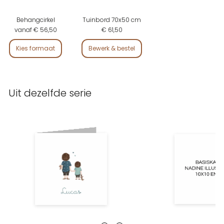
Behangcirkel
Tuinbord 70x50 cm
vanaf € 56,50
€ 61,50
Kies formaat
Bewerk & bestel
Uit dezelfde serie