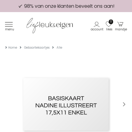
98% van onze klanten beveelt ons aan!
Eerste proefdruk GRATIS
0
menu
account
likes
mandje
Home
Geboortekaartjes
Alle