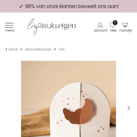
98% van onze klanten beveelt ons aan!
Eerste proefdruk GRATIS
0
menu
account
likes
mandje
Home
Geboortekaartjes
Alle