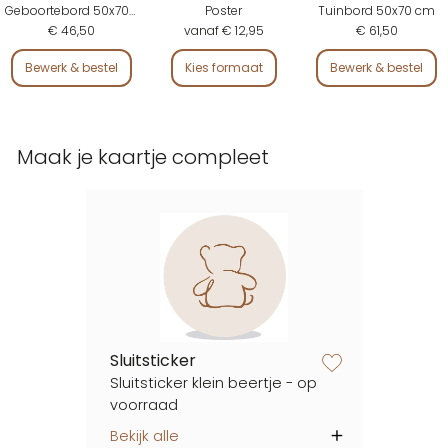
Geboortebord 50x70 cm
Poster
Tuinbord 50x70 cm
€ 46,50
vanaf € 12,95
€ 61,50
Bewerk & bestel
Kies formaat
Bewerk & bestel
Maak je kaartje compleet
Sluitsticker
zet op verlanglijstje
Sluitsticker klein beertje - op
voorraad
Bekijk alle