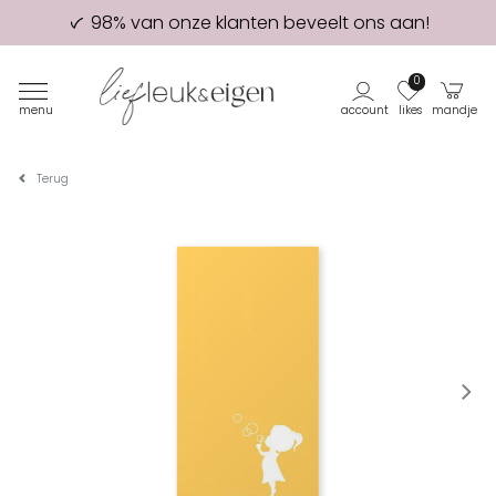
98% van onze klanten beveelt ons aan!
Eerste proefdruk GRATIS
0
menu
account
likes
mandje
Terug