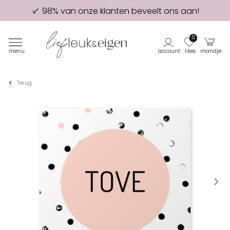
98% van onze klanten beveelt ons aan!
Eerste proefdruk GRATIS
0
menu
account
likes
mandje
Terug