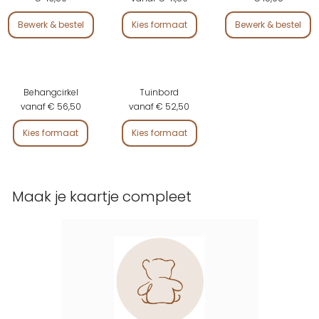
Bewerk & bestel
Kies formaat
Bewerk & bestel
Behangcirkel
Tuinbord
vanaf € 56,50
vanaf € 52,50
Kies formaat
Kies formaat
Maak je kaartje compleet