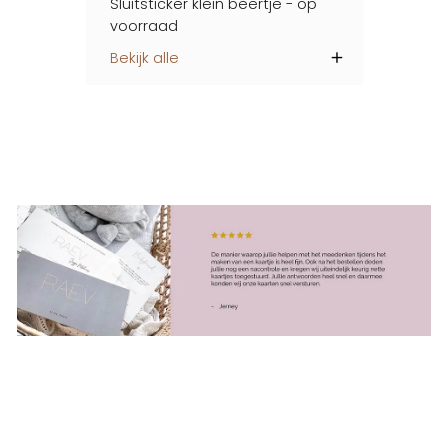
zet op verlanglijstje
Sluitsticker klein beertje - op
voorraad
Bekijk alle