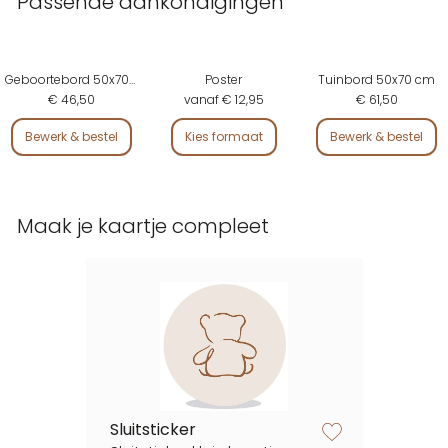
Passende aankondigingen
Geboortebord 50x70 cm
Poster
Tuinbord 50x70 cm
€ 46,50
vanaf € 12,95
€ 61,50
Bewerk & bestel
Kies formaat
Bewerk & bestel
Maak je kaartje compleet
Sluitsticker