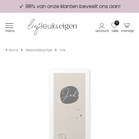
98% van onze klanten beveelt ons aan!
Eerste proefdruk GRATIS
0
menu
account
likes
mandje
Home
Geboortekaartjes
Alle