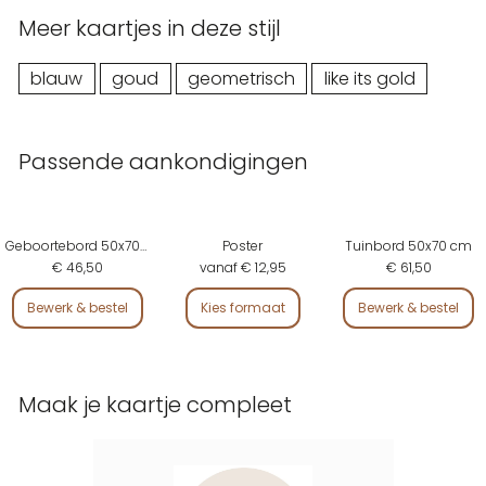
Meer kaartjes in deze stijl
blauw
goud
geometrisch
like its gold
Passende aankondigingen
Geboortebord 50x70 cm
Poster
Tuinbord 50x70 cm
€ 46,50
vanaf € 12,95
€ 61,50
Bewerk & bestel
Kies formaat
Bewerk & bestel
Maak je kaartje compleet