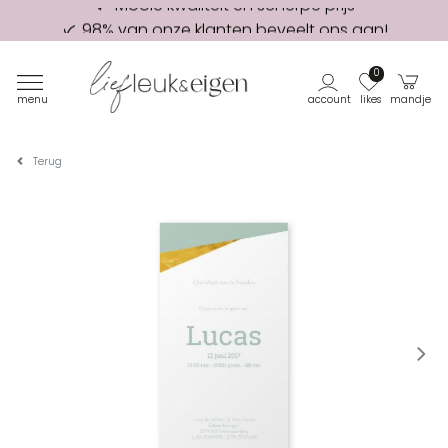
98% van onze klanten beveelt ons aan!
Eerste proefdruk GRATIS
0
menu
account
likes
mandje
Terug