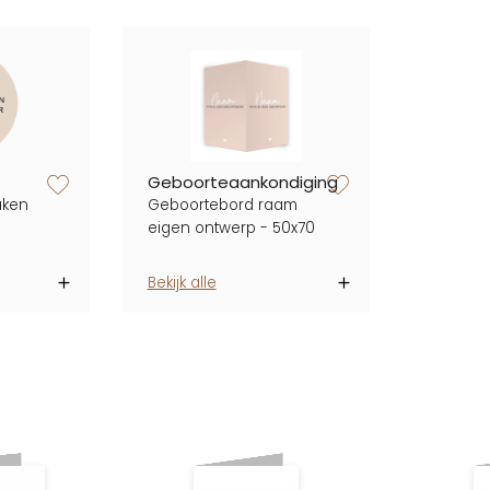
zet op verlanglijstje
zet op verlanglijstje
Geboorteaankondiging
aken
Geboortebord raam
eigen ontwerp - 50x70
Bekijk alle