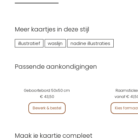
Meer kaartjes in deze stijl
illustratief
waslijn
nadine illustraties
Passende aankondigingen
Geboortebord 50x50 cm
Raamsticke
€ 43,50
vanaf € 41,5
Bewerk & bestel
Kies formaa
Maak je kaartje compleet