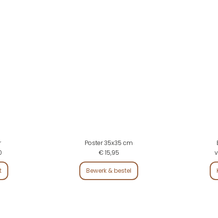
r
Poster 35x35 cm
0
€ 15,95
v
t
Bewerk & bestel