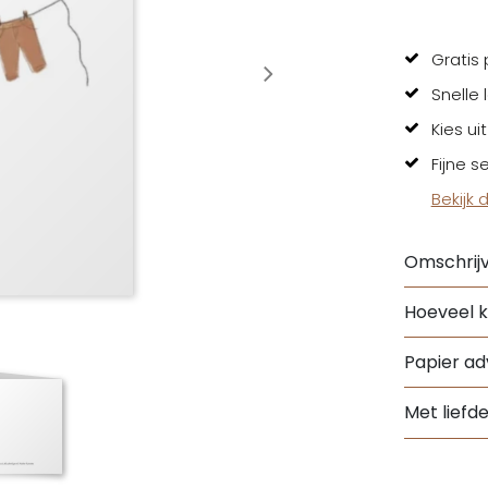
Gratis 
Snelle 
Kies ui
Fijne s
Bekijk 
Omschrijv
Hoeveel k
Papier adv
Met liefd