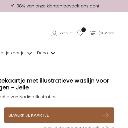
98% van onze klanten beveelt ons aan!
0
account
(
0
) €
0,00
oor je kaartje
Deco
ekaartje met illustratieve waslijn voor
gen - Jelle
ectie van Nadine illustraties
op verlanglijstje
BEWERK JE KAARTJE
Kies in de ontwerptool zelf je folie