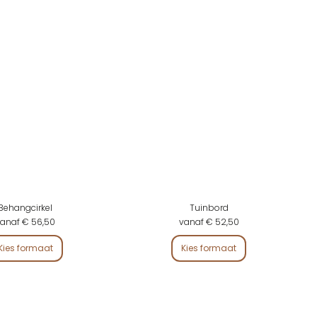
Behangcirkel
Tuinbord
anaf € 56,50
vanaf € 52,50
Kies formaat
Kies formaat