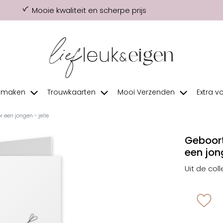
Mooie kwaliteit en scherpe prijs
f maken
Trouwkaarten
Mooi Verzenden
Extra v
r een jongen - jelle
Geboort
een jon
Uit de coll
zet 