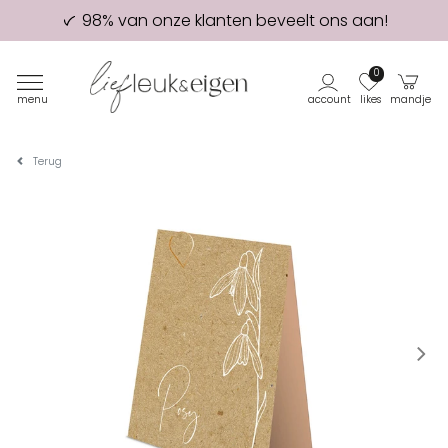
98% van onze klanten beveelt ons aan!
Eerste proefdruk GRATIS
0
menu
account
likes
mandje
Terug