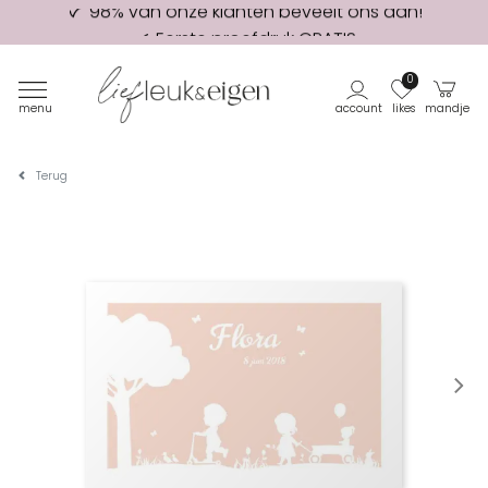
Eerste proefdruk GRATIS
0
menu
account
likes
mandje
Terug