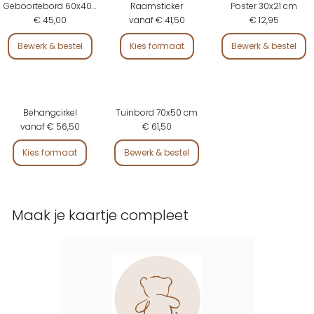
Geboortebord 60x40 cm
Raamsticker
Poster 30x21 cm
€ 45,00
vanaf € 41,50
€ 12,95
Bewerk & bestel
Kies formaat
Bewerk & bestel
Behangcirkel
Tuinbord 70x50 cm
vanaf € 56,50
€ 61,50
Kies formaat
Bewerk & bestel
Maak je kaartje compleet