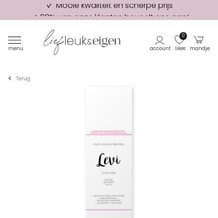
98% van onze klanten beveelt ons aan!
Eerste proefdruk GRATIS
0
menu
account
likes
mandje
Terug