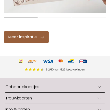
Meer inspiratie
9.2
/
10
van
823
beoordelingen
.
Geboortekaartjes
Geboortekaartjes
Trouwkaarten
Geboortekaartjes jongens
Trouwkaarten
Info & prijzen