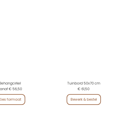
Behangcirkel
Tuinbord 50x70 cm
anaf € 56,50
€ 61,50
Kies formaat
Bewerk & bestel