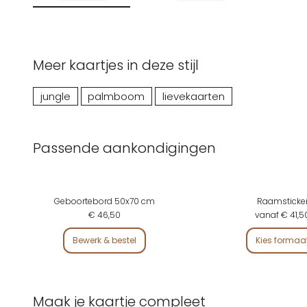
Meer kaartjes in deze stijl
jungle
palmboom
lievekaarten
Passende aankondigingen
Geboortebord 50x70 cm
Raamsticke
€ 46,50
vanaf € 41,5
Bewerk & bestel
Kies formaa
Maak je kaartje compleet