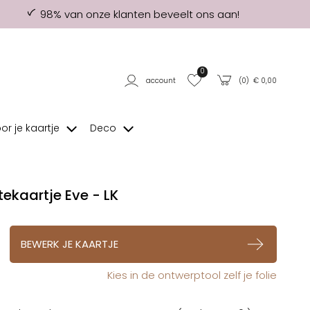
98% van onze klanten beveelt ons aan!
0
account
(
0
) €
0,00
oor je kaartje
Deco
ekaartje Eve - LK
op verlanglijstje
BEWERK JE KAARTJE
Kies in de ontwerptool zelf je folie