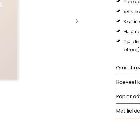
Pas aa
98% va
Kies in
Hulp n
Tip:
div
effect)
Omschrijv
Hoeveel k
Papier adv
Met liefd