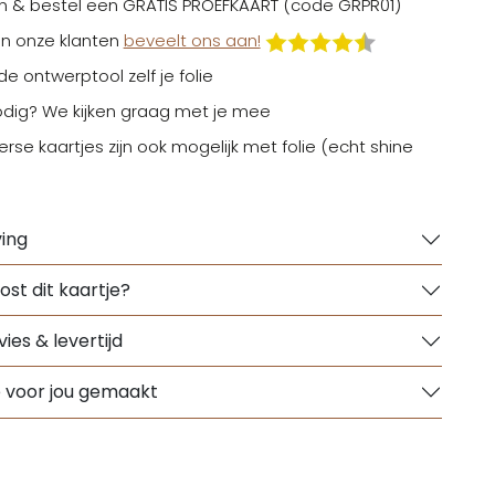
n & bestel een GRATIS PROEFKAART (code GRPR01)
n onze klanten
beveelt ons aan!
 de ontwerptool zelf je folie
odig? We kijken graag met je mee
erse kaartjes zijn ook mogelijk met folie (echt shine
ing
ost dit kaartje?
ies & levertijd
e voor jou gemaakt