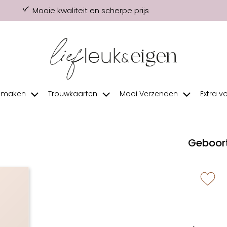
Mooie kwaliteit en scherpe prijs
f maken
Trouwkaarten
Mooi Verzenden
Extra v
Geboort
zet 