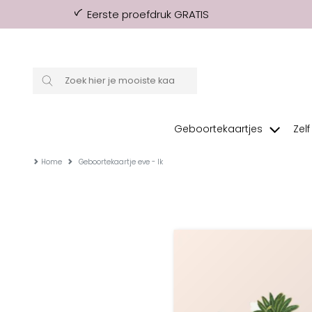
Eerste proefdruk GRATIS
Geboortekaartjes
Zel
Home
Geboortekaartje eve - lk