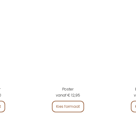
r
Poster
0
vanaf € 12,95
v
t
Kies formaat