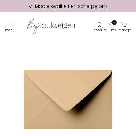
Mooie kwaliteit en scherpe prijs
98% van onze klanten beveelt ons aan!
Eerste proefdruk GRATIS
0
menu
account
likes
mandje