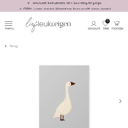
98% van onze klanten beveelt ons aan!
Eerste proefdruk GRATIS
0
menu
account
likes
mandje
Terug