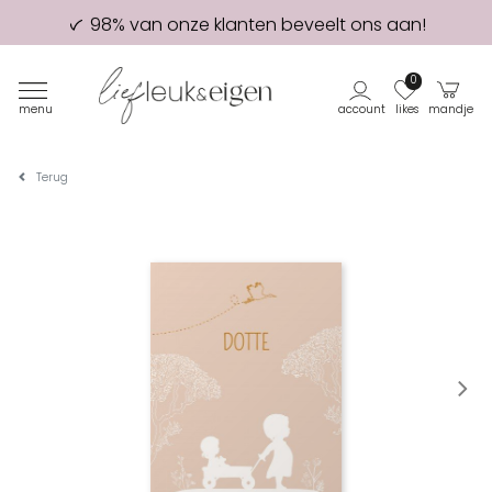
98% van onze klanten beveelt ons aan!
Eerste proefdruk GRATIS
0
menu
account
likes
mandje
Terug