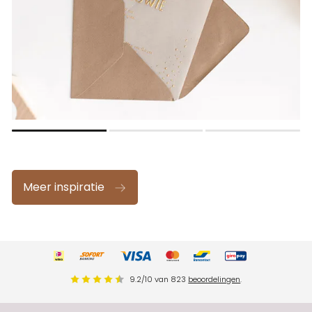
Meer inspiratie
9.2
/
10
van
823
beoordelingen
.