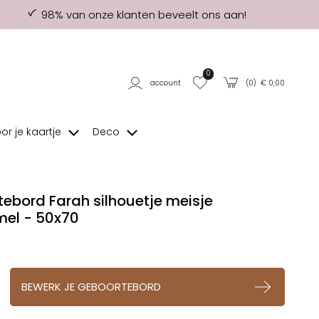
98% van onze klanten beveelt ons aan!
0
account
(
0
) €
0,00
oor je kaartje
Deco
ebord Farah silhouetje meisje
el - 50x70
op verlanglijstje
BEWERK JE GEBOORTEBORD