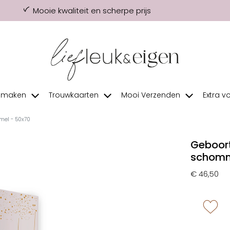
Mooie kwaliteit en scherpe prijs
f maken
Trouwkaarten
Mooi Verzenden
Extra v
mel - 50x70
Geboort
schomm
€ 46,50
zet 