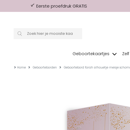
Eerste proefdruk GRATIS
Geboortekaartjes
Zel
Home
Geboorteborden
Geboortebord farah silhouetje meisje schom