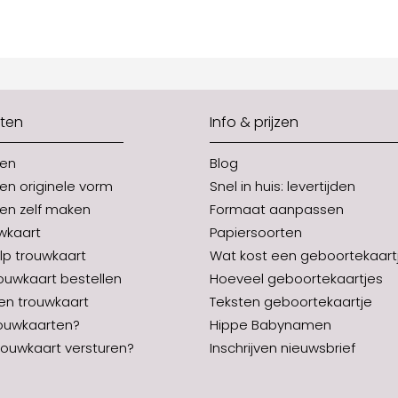
ten
Info & prijzen
ten
Blog
en originele vorm
Snel in huis: levertijden
en zelf maken
Formaat aanpassen
uwkaart
Papiersoorten
p trouwkaart
Wat kost een geboortekaart
rouwkaart bestellen
Hoeveel geboortekaartjes
en trouwkaart
Teksten geboortekaartje
ouwkaarten?
Hippe Babynamen
ouwkaart versturen?
Inschrijven nieuwsbrief