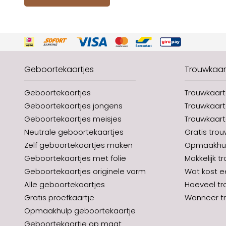
Geboortekaartjes
Trouwkaar
Geboortekaartjes
Trouwkaar
Geboortekaartjes jongens
Trouwkaart
Geboortekaartjes meisjes
Trouwkaart
Neutrale geboortekaartjes
Gratis tro
Zelf geboortekaartjes maken
Opmaakhul
Geboortekaartjes met folie
Makkelijk t
Geboortekaartjes originele vorm
Wat kost e
Alle geboortekaartjes
Hoeveel tr
Gratis proefkaartje
Wanneer tr
Opmaakhulp geboortekaartje
Geboortekaartje op maat