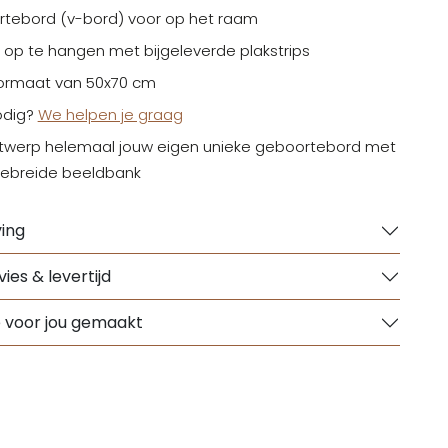
tebord (v-bord) voor op het raam
 op te hangen met bijgeleverde plakstrips
formaat van 50x70 cm
odig?
We helpen je graag
werp helemaal jouw eigen unieke geboortebord met
gebreide beeldbank
ing
ies & levertijd
e voor jou gemaakt