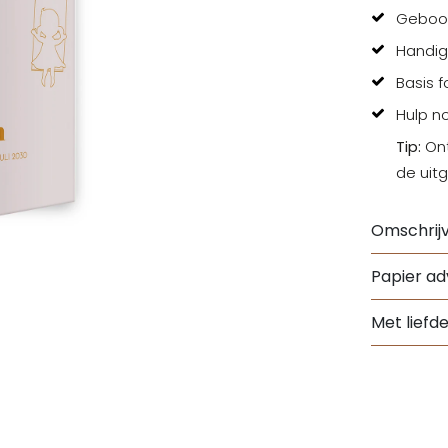
Geboor
Handig
Basis 
Hulp n
Tip:
Ont
de uit
Omschrijv
Papier adv
Met liefd