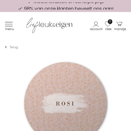
98% van onze klanten beveelt ons aan!
Eerste proefdruk GRATIS
0
menu
account
likes
mandje
Terug