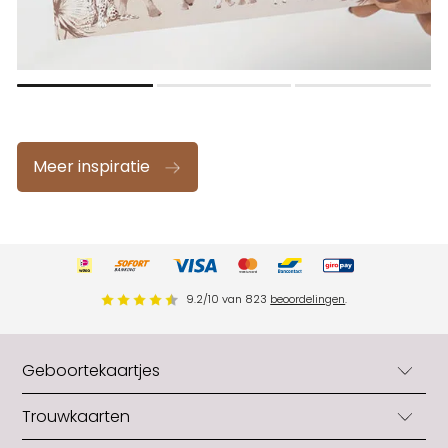
Meer inspiratie
9.2
/
10
van
823
beoordelingen
.
Geboortekaartjes
Geboortekaartjes
Trouwkaarten
Geboortekaartjes jongens