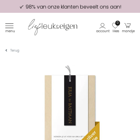
98% van onze klanten beveelt ons aan!
Eerste proefdruk GRATIS
0
menu
account
likes
mandje
Terug