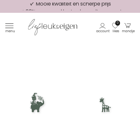
98% van onze klanten beveelt ons aan!
Eerste proefdruk GRATIS
0
menu
account
likes
mandje