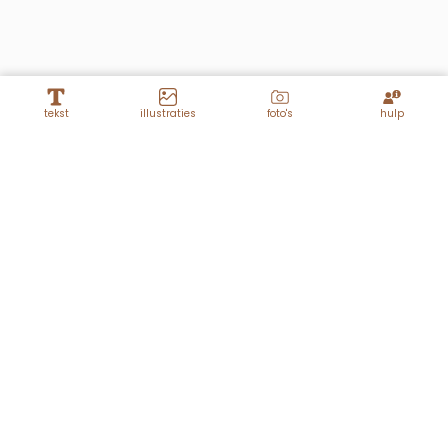
tekst
illustraties
foto's
hulp
Lagen
12 10 2023
Leentje
Achtergrond panel 1