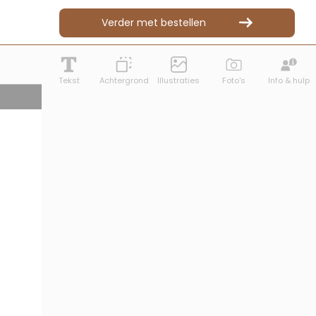
Verder met bestellen
Tekst
Achtergrond
Illustraties
Foto's
Info & hulp