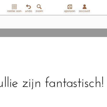
raster aan
undo
zoom
opslaan
account
ullie zijn fantastisch!