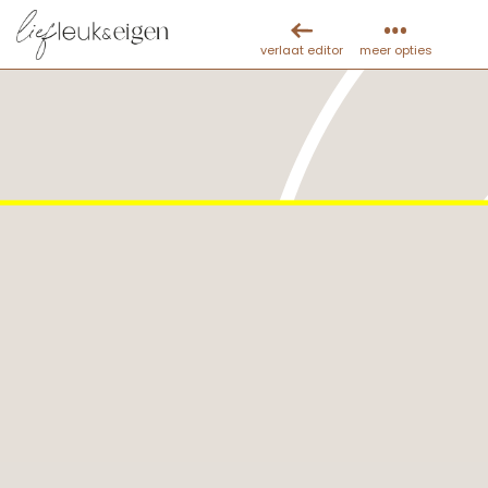
verlaat editor
meer opties