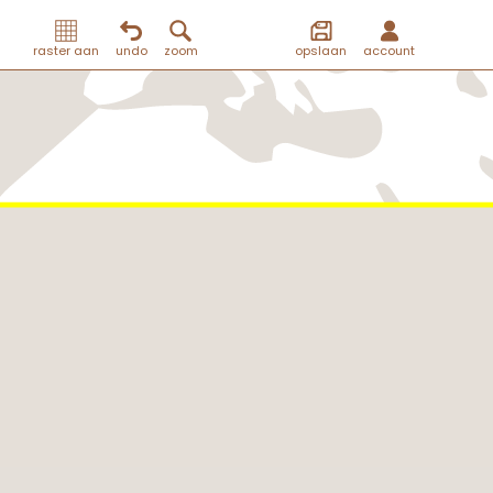
raster aan
undo
zoom
opslaan
account