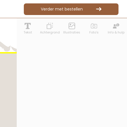
Verder met bestellen
Tekst
Achtergrond
Illustraties
Foto's
Info & hulp