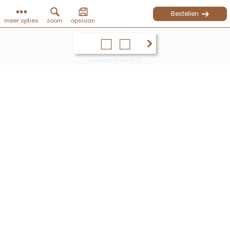
Bestellen
meer opties
zoom
opslaan
Formaat: Enkel 13x13