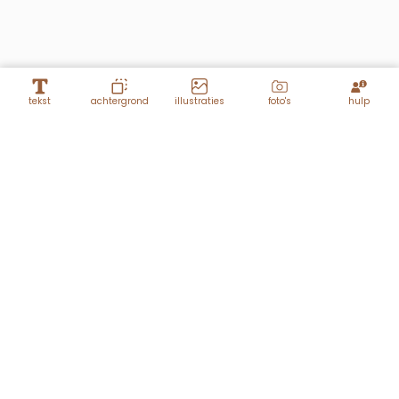
tekst
achtergrond
illustraties
foto's
hulp
Lagen