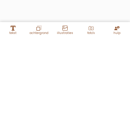
tekst
achtergrond
illustraties
foto's
hulp
Lagen
DIY hartje 2
Achtergrond panel 1
vierkant