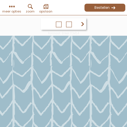
Bestellen
meer opties
zoom
opslaan
Formaat: Enkel 17,1x11,4