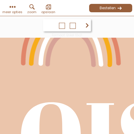
Bestellen
meer opties
zoom
opslaan
Formaat: Enkel 10x21
LOI