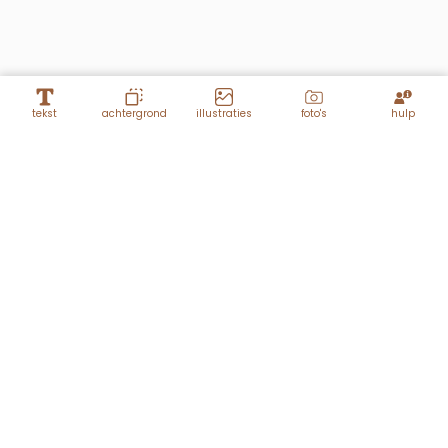
tekst
achtergrond
illustraties
foto's
hulp
Lagen
vierkant
DIY Regenboog stipjes
01.06.2020