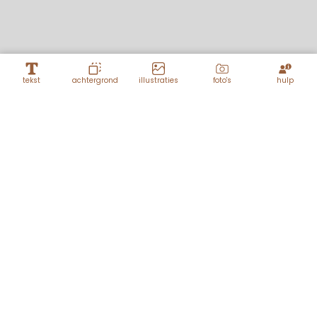
tekst
achtergrond
illustraties
foto's
hulp
Lagen
Kacie
kindje meisje beer teddybeer rug aan rug
DIY takje klein