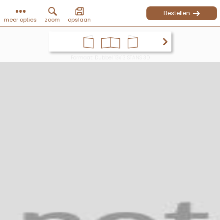
Bestellen
meer opties
zoom
opslaan
Formaat: Dubbel 13x13 STANS 3D