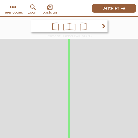
Bestellen
meer opties
zoom
opslaan
Formaat: Dubbel 15x10 STANS