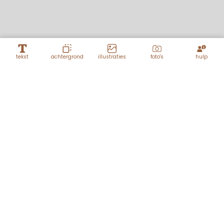
tekst
achtergrond
illustraties
foto's
hulp
Lagen
M A A K J E E I G E N K A A R T J E...
zon-lijnen-
stralen
Naam