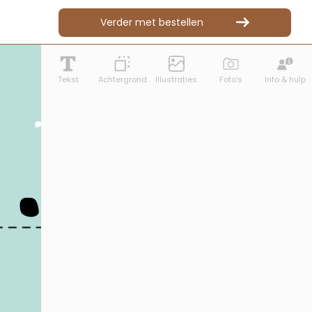
Verder met bestellen
Tekst
Achtergrond
Illustraties
Foto's
Info & hulp