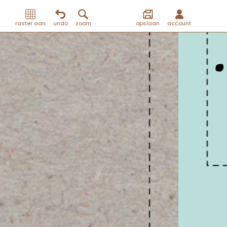
raster aan
undo
zoom
opslaan
account