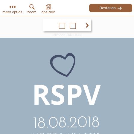
Bestellen
meer opties
zoom
opslaan
Formaat: Enkel 15x10
RSPV
18.08.2018