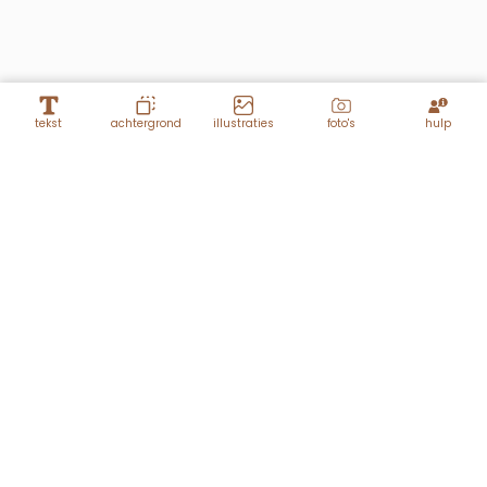
tekst
achtergrond
illustraties
foto's
hulp
Lagen
Hartje
RSPV
18.08.2018