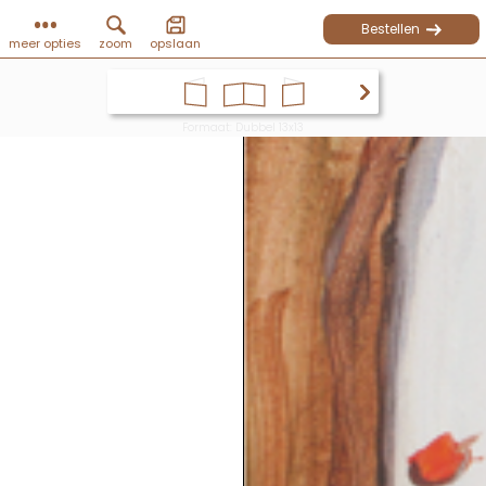
Bestellen
meer opties
zoom
opslaan
Formaat: Dubbel 13x13