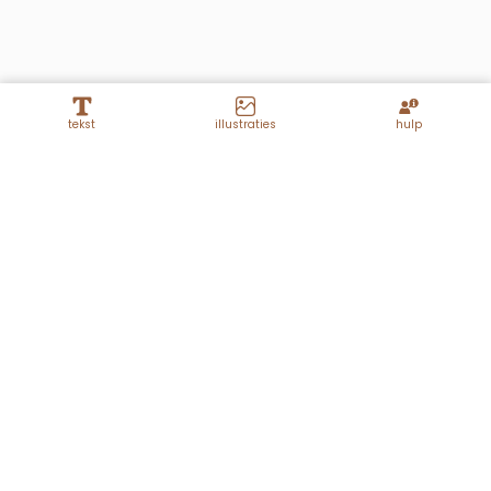
tekst
illustraties
hulp
Lagen
Jethro
Achtergrond panel 2
Achtergrond panel 1