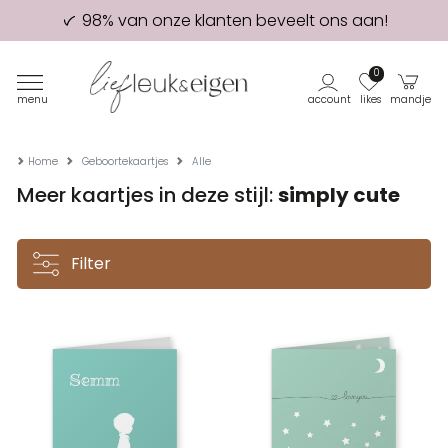
98% van onze klanten beveelt ons aan!
Eerste proefdruk GRATIS
0
menu
account
likes
mandje
Home
Geboortekaartjes
Alle
Meer kaartjes in deze stijl:
simply cute
Filter