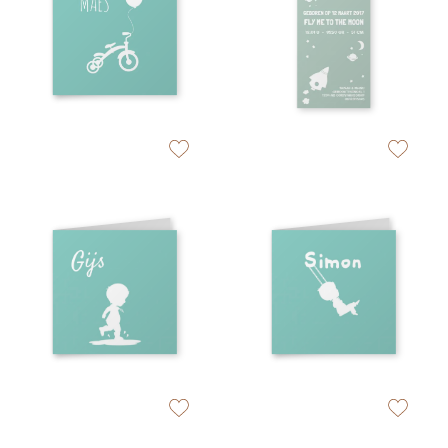
zet op verlanglijstje
zet op verlan
zet op verlanglijstje
zet op verlan