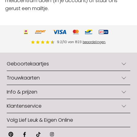
meldcentrum doen (in je account) of stuur ons
gerust een mailtje.
9.2
/
10
van
823
beoordelingen
.
Geboortekaartjes
Geboortekaartjes
Trouwkaarten
Geboortekaartjes jongens
Trouwkaarten
Info & prijzen
Geboortekaartjes meisjes
Trouwkaarten originele vorm
Neutrale geboortekaartjes
Blog
Klantenservice
Trouwkaarten zelf maken
Zelf geboortekaartjes maken
Snel in huis: levertijden
Gratis trouwkaart
Geboortekaartjes met folie
Veelgestelde vragen
Volg Lief Leuk & Eigen Online
Formaat aanpassen
Opmaakhulp trouwkaart
Geboortekaartjes originele vorm
Contact
Papiersoorten
Makkelijk trouwkaart bestellen
Alle geboortekaartjes
Pinterest
Facebook
Tiktok
Instagram
Over ons